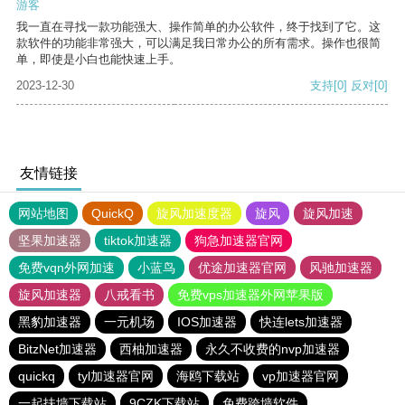
游客
我一直在寻找一款功能强大、操作简单的办公软件，终于找到了它。这
款软件的功能非常强大，可以满足我日常办公的所有需求。操作也很简
单，即使是小白也能快速上手。
2023-12-30
支持
[0]
反对
[0]
友情链接
网站地图
QuickQ
旋风加速度器
旋风
旋风加速
坚果加速器
tiktok加速器
狗急加速器官网
免费vqn外网加速
小蓝鸟
优途加速器官网
风驰加速器
旋风加速器
八戒看书
免费vps加速器外网苹果版
黑豹加速器
一元机场
IOS加速器
快连lets加速器
BitzNet加速器
西柚加速器
永久不收费的nvp加速器
quickq
tyl加速器官网
海鸥下载站
vp加速器官网
一起扶墙下载站
9CZK下载站
免费跨墙软件