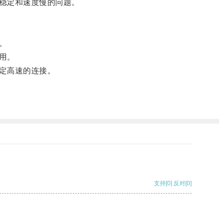
稳定和速度慢的问题。
。
用。
定高速的连接。
支持
[0]
反对
[0]