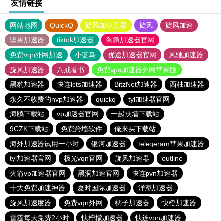
友情链接
网站地图
QuickQ
旋风加速度器
旋风
旋风加速
坚果加速器
tiktok加速器
狗急加速器官网
免费vqn外网加速
小蓝鸟
优途加速器官网
风驰加速器
旋风加速器
八戒看书
免费vps加速器外网苹果版
黑豹加速器
快连lets加速器
BitzNet加速器
西柚加速器
永久不收费的nvp加速器
quickq
tyl加速器官网
海鸥下载站
vp加速器官网
一起扶墙下载站
9CZK下载站
免费跨墙软件
俺来买下载站
海外加速器试用一小时
银河加速器
telegeram苹果加速器
tyl加速器官网
极光vqn官网
旋风加速器
outline
火箭vp加速器官网
黑洞加速官网
快连pvn加速器
十大免费加速神器
夏时国际加速器
洋葱加速器
旋风加速度器
免费vqn外网
橘子加速器
快橙加速器
雷霆每天免费2小时
快柠檬加速器
快连vρn加速器