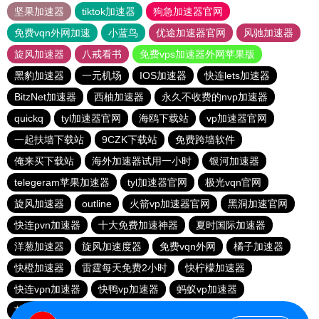
坚果加速器
tiktok加速器
狗急加速器官网
免费vqn外网加速
小蓝鸟
优途加速器官网
风驰加速器
旋风加速器
八戒看书
免费vps加速器外网苹果版
黑豹加速器
一元机场
IOS加速器
快连lets加速器
BitzNet加速器
西柚加速器
永久不收费的nvp加速器
quickq
tyl加速器官网
海鸥下载站
vp加速器官网
一起扶墙下载站
9CZK下载站
免费跨墙软件
俺来买下载站
海外加速器试用一小时
银河加速器
telegeram苹果加速器
tyl加速器官网
极光vqn官网
旋风加速器
outline
火箭vp加速器官网
黑洞加速官网
快连pvn加速器
十大免费加速神器
夏时国际加速器
洋葱加速器
旋风加速度器
免费vqn外网
橘子加速器
快橙加速器
雷霆每天免费2小时
快柠檬加速器
快连vρn加速器
快鸭vp加速器
蚂蚁vp加速器
蘑菇加速器
香蕉加速器官网正版
目标下载站