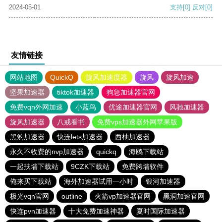
2024-05-01
支持
[0]
反对
[0]
友情链接
网站地图
QuickQ
旋风加速度器
旋风
旋风加速
坚果加速器
tiktok加速器
狗急加速器官网
免费vqn外网加速
小蓝鸟
优途加速器官网
风驰加速器
旋风加速器
八戒看书
免费vps加速器外网苹果版
黑豹加速器
快连lets加速器
西柚加速器
永久不收费的nvp加速器
quickq
海鸥下载站
一起扶墙下载站
9CZK下载站
免费跨墙软件
俺来买下载站
海外加速器试用一小时
银河加速器
极光vqn官网
outline
火箭vp加速器官网
黑洞加速官网
快连pvn加速器
十大免费加速神器
夏时国际加速器