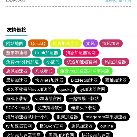
2024-03-03
支持
[0]
反对
[0]
友情链接
网站地图
QuickQ
旋风加速度器
旋风
旋风加速
坚果加速器
tiktok加速器
狗急加速器官网
免费vqn外网加速
小蓝鸟
优途加速器官网
风驰加速器
旋风加速器
八戒看书
免费vps加速器外网苹果版
黑豹加速器
快连lets加速器
BitzNet加速器
西柚加速器
永久不收费的nvp加速器
quickq
tyl加速器官网
海鸥下载站
vp加速器官网
一起扶墙下载站
9CZK下载站
免费跨墙软件
俺来买下载站
海外加速器试用一小时
银河加速器
telegeram苹果加速器
tyl加速器官网
极光vqn官网
旋风加速器
outline
火箭vp加速器官网
黑洞加速官网
快连pvn加速器