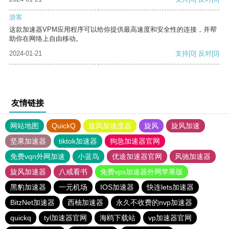
游客
这款加速器VPM应用程序可以给你提供最高速度和安全性的连接，并帮
助你在网络上自由移动。
2024-01-21
支持
[0]
反对
[0]
友情链接
网站地图
QuickQ
旋风加速度器
旋风
旋风加速
坚果加速器
tiktok加速器
狗急加速器官网
免费vqn外网加速
小蓝鸟
优途加速器官网
风驰加速器
旋风加速器
八戒看书
免费vps加速器外网苹果版
黑豹加速器
一元机场
IOS加速器
快连lets加速器
BitzNet加速器
西柚加速器
永久不收费的nvp加速器
quickq
tyl加速器官网
海鸥下载站
vp加速器官网