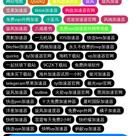
网站地图
QuickQ
旋风加速度器
旋风
旋风加速
坚果加速器
tiktok加速器
狗急加速器官网
免费vqn外网加速
小蓝鸟
优途加速器官网
风驰加速器
旋风加速器
八戒看书
免费vps加速器外网苹果版
黑豹加速器
一元机场
IOS加速器
快连lets加速器
BitzNet加速器
西柚加速器
永久不收费的nvp加速器
quickq
tyl加速器官网
海鸥下载站
vp加速器官网
一起扶墙下载站
9CZK下载站
免费跨墙软件
俺来买下载站
海外加速器试用一小时
银河加速器
telegeram苹果加速器
tyl加速器官网
极光vqn官网
旋风加速器
outline
火箭vp加速器官网
黑洞加速官网
快连pvn加速器
十大免费加速神器
夏时国际加速器
洋葱加速器
旋风加速度器
免费vqn外网
橘子加速器
快橙加速器
雷霆每天免费2小时
快柠檬加速器
快连vρn加速器
快鸭vp加速器
蚂蚁vp加速器