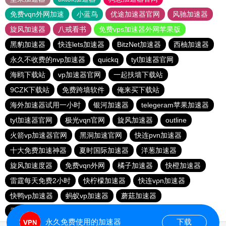
免费vqn外网加速
小蓝鸟
优途加速器官网
风驰加速器
旋风加速器
八戒看书
免费vps加速器外网苹果版
黑豹加速器
快连lets加速器
BitzNet加速器
西柚加速器
永久不收费的nvp加速器
quickq
tyl加速器官网
海鸥下载站
vp加速器官网
一起扶墙下载站
9CZK下载站
免费跨墙软件
俺来买下载站
海外加速器试用一小时
银河加速器
telegeram苹果加速器
tyl加速器官网
极光vqn官网
旋风加速器
outline
火箭vp加速器官网
黑洞加速官网
快连pvn加速器
十大免费加速神器
夏时国际加速器
洋葱加速器
旋风加速度器
免费vqn外网
橘子加速器
快橙加速器
雷霆每天免费2小时
快柠檬加速器
快连vρn加速器
快鸭vp加速器
蚂蚁vp加速器
蘑菇加速器
香蕉加速器官网正版
目标下载站
永久免费使用的加速器
下载